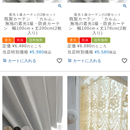
遮光１級カーテンの2枚セット
遮光１級カーテンの2枚セット
既製カーテン 「カルム」
既製カーテン 「カルム」
無地の遮光1級・防炎カーテ
無地の遮光1級・防炎カーテ
ン 幅100cmｘ丈200cm(2枚
ン 幅100cmｘ丈178cm(2枚
入り)
入り)
遮光
防炎
送料無料
遮光
防炎
送料無料
定価
¥
6,480
定価
¥
6,080
のところ
のところ
当店特別価格
¥
5,980
当店特別価格
¥
5,580
税込
税込
カートに入れる
カートに入れる