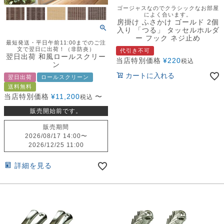
ゴージャスなのでクラシックなお部屋
によく合います。
房掛け ふさかけ ゴールド 2個
入り 「つる」 タッセルホルダ
ー フック ネジ止め
最短発送・平日午前11:00までのご注
文で翌日に出荷！（非防炎）
代引き不可
翌日出荷 和風ロールスクリー
当店特別価格
¥
220
税込
ン
カートに入れる
翌日出荷
ロールスクリーン
送料無料
当店特別価格
¥
11,200
〜
税込
販売開始前です。
販売期間
2026/08/17 14:00
〜
2026/12/25 11:00
詳細を見る