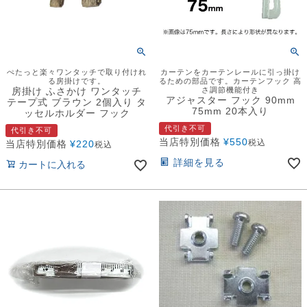
ぺたっと楽々ワンタッチで取り付けれ
カーテンをカーテンレールに引っ掛け
る房掛けです。
るための部品です。カーテンフック 高
房掛け ふさかけ ワンタッチ
さ調節機能付き
アジャスター フック 90mm
テープ式 ブラウン 2個入り タ
75mm 20本入り
ッセルホルダー フック
代引き不可
代引き不可
当店特別価格
¥
550
税込
当店特別価格
¥
220
税込
詳細を見る
カートに入れる