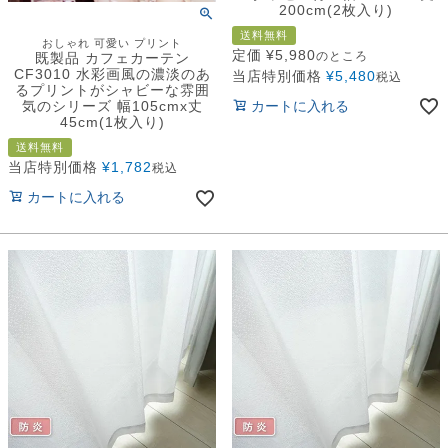
200cm(2枚入り)
送料無料
おしゃれ 可愛い プリント
定価
¥
5,980
のところ
既製品 カフェカーテン
CF3010 水彩画風の濃淡のあ
当店特別価格
¥
5,480
税込
るプリントがシャビーな雰囲
カートに入れる
気のシリーズ 幅105cmx丈
45cm(1枚入り)
送料無料
当店特別価格
¥
1,782
税込
カートに入れる