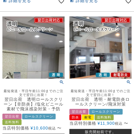
詳細を見る
詳細を見る
最短発送・平日午前11:00までのご注
最短発送・平日午前11:00までのご注
文で翌日に出荷！
文で翌日に出荷！
翌日出荷 透明ロールスクリ
翌日出荷 透明・耐電防炎ロ
ーン【非防炎】/塩化ビニール
ールスクリーン/飛沫対策
素材で飛沫感染対策・予防
翌日出荷
ロールスクリーン
翌日出荷
ロールスクリーン
防炎
耐電
送料無料
送料無料
当店特別価格
¥
11,900
〜
税込
当店特別価格
¥
10,600
〜
税込
販売開始前です。