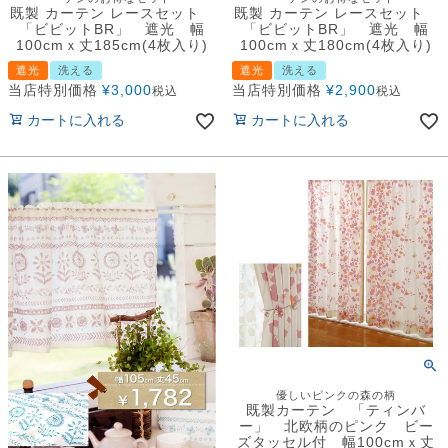
既製 カーテン レースセット
既製 カーテン レースセット
「ビビットBR」 遮光 幅
「ビビットBR」 遮光 幅
100cmｘ丈185cm(4枚入り)
100cmｘ丈180cm(4枚入り)
遮光
洗える
遮光
洗える
当店特別価格
¥
3,000
当店特別価格
¥
2,900
税込
税込
カートに入れる
カートに入れる
優しいピンクの森の柄
既製カーテン 「ティンバ
ー」 北欧柄のピンク ビー
ズタッセル付 幅100cmｘ丈