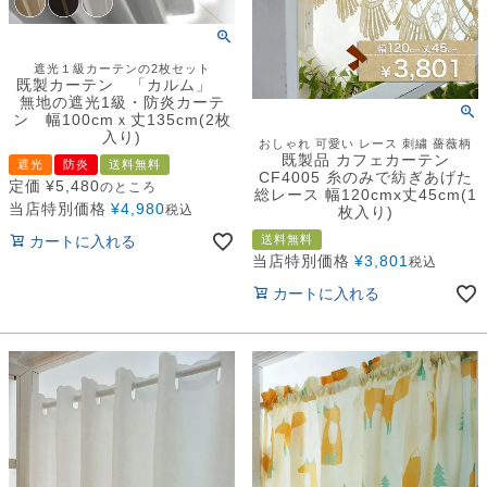
遮光１級カーテンの2枚セット
既製カーテン 「カルム」
無地の遮光1級・防炎カーテ
ン 幅100cmｘ丈135cm(2枚
入り)
おしゃれ 可愛い レース 刺繍 薔薇柄
既製品 カフェカーテン
遮光
防炎
送料無料
CF4005 糸のみで紡ぎあげた
定価
¥
5,480
のところ
総レース 幅120cmx丈45cm(1
当店特別価格
¥
4,980
税込
枚入り)
カートに入れる
送料無料
当店特別価格
¥
3,801
税込
カートに入れる