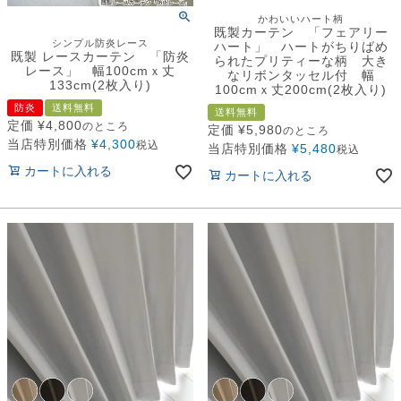
かわいいハート柄
既製カーテン 「フェアリー
シンプル防炎レース
ハート」 ハートがちりばめ
既製 レースカーテン 「防炎
られたプリティーな柄 大き
レース」 幅100cmｘ丈
なリボンタッセル付 幅
133cm(2枚入り)
100cmｘ丈200cm(2枚入り)
防炎
送料無料
送料無料
定価
¥
4,800
のところ
定価
¥
5,980
のところ
当店特別価格
¥
4,300
税込
当店特別価格
¥
5,480
税込
カートに入れる
カートに入れる