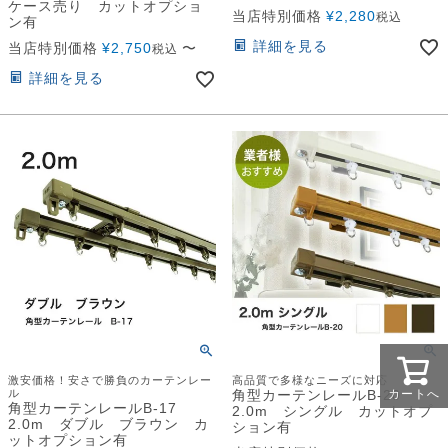
ケース売り カットオプショ
当店特別価格
¥
2,280
税込
ン有
詳細を見る
当店特別価格
¥
2,750
〜
税込
詳細を見る
激安価格！安さで勝負のカーテンレー
高品質で多様なニーズに対応
カートへ
ル
角型カーテンレールB-20
角型カーテンレールB-17
2.0m シングル カットオプ
2.0m ダブル ブラウン カ
ション有
ットオプション有