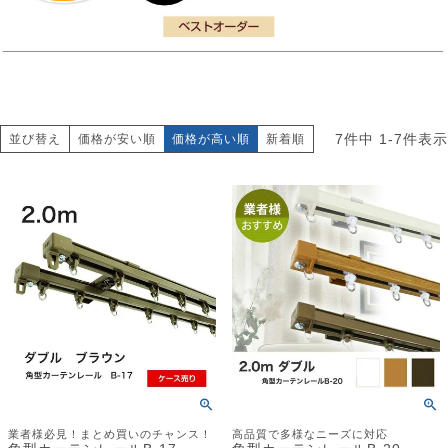
7
件中
1
-
7
件表示
並び替え
価格が安い順
価格が高い順
新着順
業者様必見！まとめ買いのチャンス！
高品質で多様なニーズに対応