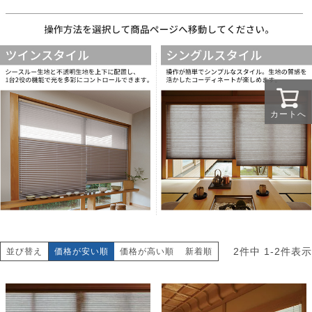
カートへ
2
件中
1
-
2
件表示
並び替え
価格が安い順
価格が高い順
新着順