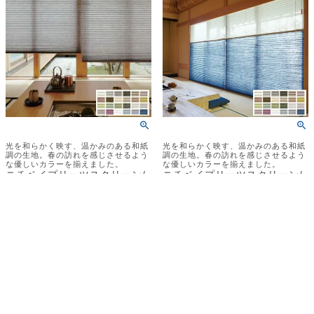
光を和らかく映す、温かみのある和紙
光を和らかく映す、温かみのある和紙
調の生地。春の訪れを感じさせるよう
調の生地。春の訪れを感じさせるよう
な優しいカラーを揃えました。
な優しいカラーを揃えました。
ニチベイプリーツスクリーン/
ニチベイプリーツスクリーン/
きさら シングルスタイル
きさら ツインスタイル
防炎
制電
代引き不可
防炎
制電
代引き不可
送料無料
送料無料
当店特別価格
¥
17,300
〜
当店特別価格
¥
27,000
〜
税込
税込
詳細を見る
詳細を見る
2
件中
1
-
2
件表示
並び替え
価格が安い順
価格が高い順
新着順