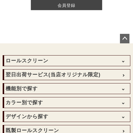
会員登録
ペー
ジト
ップ
ロールスクリーン
へ
防炎遮光ロールスクリーン
翌日出荷サービス
(当店オリジナル限定)
遮光遮熱ロールスクリーン
機能別で探す
和風ロールスクリーン
防炎ロールスクリーン
遮光
カラー別で探す
透明ロールスクリーン
非遮光
転写オリジナルプリントロールスクリーン
レッド・ピンク
デザインから探す
防炎
ロールスクリーン手作りメカキット
イエロー・オレンジ
透明
無地
既製ロールスクリーン
アウトレットロールスクリーン
グリーン・ブルー