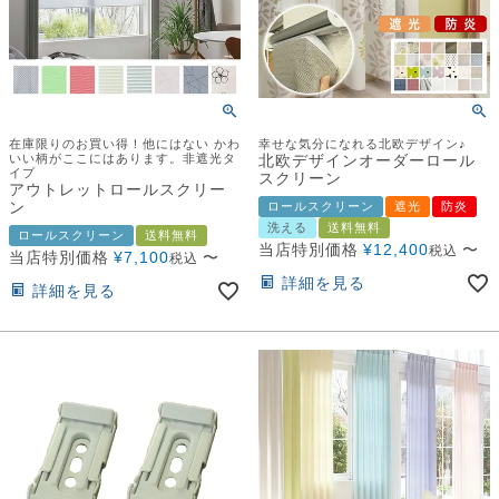
在庫限りのお買い得！他にはない かわ
幸せな気分になれる北欧デザイン♪
いい柄がここにはあります。非遮光タ
北欧デザインオーダーロール
イプ
スクリーン
アウトレットロールスクリー
ン
ロールスクリーン
遮光
防炎
洗える
送料無料
ロールスクリーン
送料無料
当店特別価格
¥
12,400
〜
税込
当店特別価格
¥
7,100
〜
税込
詳細を見る
詳細を見る