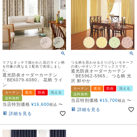
ラフなタッチで描かれた花のライン柄
つる柄を思わせるさりげないモチーフ
を印象の異なる２配色で表現しまし
の使いやすいファブリックスです。
た。
遮光防炎オーダーカーテン
遮光防炎オーダーカーテン
「BE5962-5965」 つる柄 光
「BE6079-6080」 花柄 ライ
沢 鮮やか
ン
カーテン
遮光
防炎
洗える
カーテン
遮光
防炎
洗える
送料無料
送料無料
当店特別価格
¥
15,700
〜
税込
当店特別価格
¥
16,600
〜
税込
詳細を見る
詳細を見る