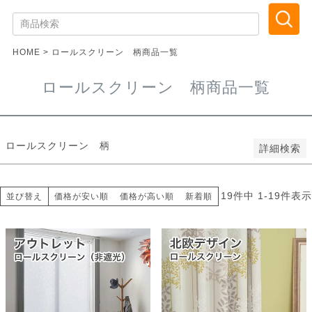
新着順
登録順
価格が安い順
価格が高い順
HOME
ロールスクリーン 柄商品一覧
優先度順
レビュー順
ロールスクリーン 柄商品一覧
キーワードヒット順
検索
ロールスクリーン 柄
詳細検索
19
件中
1
-
19
件表示
並び替え
価格が安い順
価格が高い順
新着順