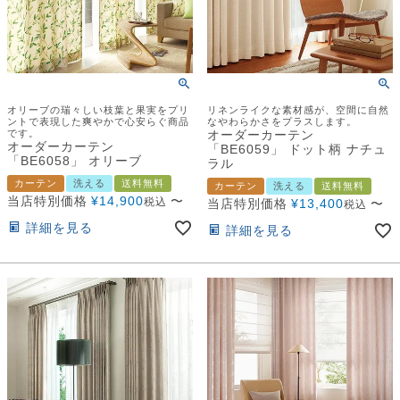
オリーブの瑞々しい枝葉と果実をプリ
リネンライクな素材感が、空間に自然
ントで表現した爽やかで心安らぐ商品
なやわらかさをプラスします。
です。
オーダーカーテン
オーダーカーテン
「BE6059」 ドット柄 ナチュ
「BE6058」 オリーブ
ラル
カーテン
洗える
送料無料
カーテン
洗える
送料無料
当店特別価格
¥
14,900
〜
税込
当店特別価格
¥
13,400
〜
税込
詳細を見る
詳細を見る