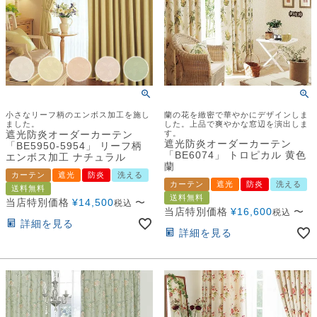
小さなリーフ柄のエンボス加工を施し
蘭の花を緻密で華やかにデザインしま
ました。
した。上品で爽やかな窓辺を演出しま
遮光防炎オーダーカーテン
す。
遮光防炎オーダーカーテン
「BE5950-5954」 リーフ柄
「BE6074」 トロピカル 黄色
エンボス加工 ナチュラル
蘭
カーテン
遮光
防炎
洗える
カーテン
遮光
防炎
洗える
送料無料
送料無料
当店特別価格
¥
14,500
〜
税込
当店特別価格
¥
16,600
〜
税込
詳細を見る
詳細を見る