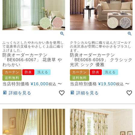
ふっくらとしたやわらかい糸を使用し
クラシカルな柄に織り込んだゴールド
て花唐草の文様をやさしく上品に織り
の光沢糸が空間に華やかさをプラスし
上げました。
ます。
防炎オーダーカーテン
防炎オーダーカーテン
「BE6066-6067」 花唐草 や
「BE6068-6069」 クラシック
わらかい
光沢 シック 優雅
カーテン
防炎
洗える
カーテン
防炎
洗える
送料無料
送料無料
当店特別価格
¥
16,000
〜
当店特別価格
¥
19,500
〜
税込
税込
詳細を見る
詳細を見る