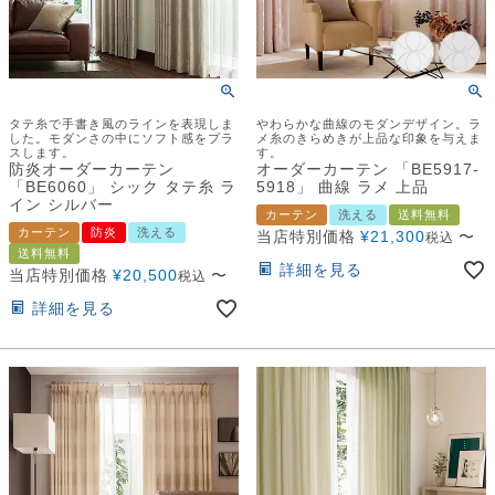
タテ糸で手書き風のラインを表現しま
やわらかな曲線のモダンデザイン。ラ
した。モダンさの中にソフト感をプラ
メ糸のきらめきが上品な印象を与えま
スします。
す。
防炎オーダーカーテン
オーダーカーテン 「BE5917-
「BE6060」 シック タテ糸 ラ
5918」 曲線 ラメ 上品
イン シルバー
カーテン
洗える
送料無料
カーテン
防炎
洗える
当店特別価格
¥
21,300
〜
税込
送料無料
詳細を見る
当店特別価格
¥
20,500
〜
税込
詳細を見る