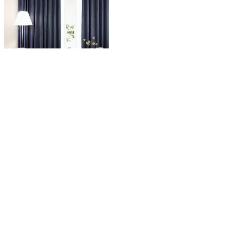
ゆるやかな縦流れの柄をステッチで表
現。
遮光オーダーカーテン
「BE6081-6082」 流曲線 モ
ダン ステッチ
カーテン
遮光
洗える
送料無料
当店特別価格
¥
15,700
〜
税込
詳細を見る
19
件中
1
-
19
件表示
並び替え
価格が安い順
価格が高い順
新着順