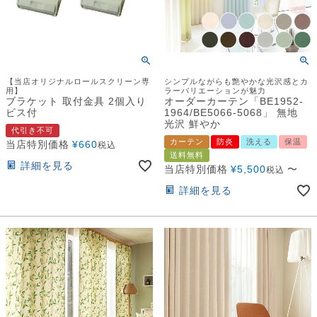
【当店オリジナルロールスクリーン専
シンプルながらも艶やかな光沢感とカ
用】
ラーバリエーションが魅力
ブラケット 取付金具 2個入り
オーダーカーテン「BE1952-
ビス付
1964/BE5066-5068」 無地
光沢 鮮やか
代引き不可
カーテン
防炎
洗える
保温
当店特別価格
¥
660
税込
送料無料
詳細を見る
当店特別価格
¥
5,500
〜
税込
詳細を見る