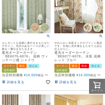
エレガントな花柄に奥行きをもたせた
やわらかい水彩タッチのプリント商品
デザイン。光沢のあるベースが美しい
です。生地に光沢感をもたせて上品な
柄を一層引き立たせます。
仕上がりに。
遮光オーダーカーテン
遮光オーダーカーテン
「BE6075-6076」 花柄 ヴィ
「BE6077-6078」 水彩 花柄
ンテージ感 シャドウ
レッド ブルー
カーテン
遮光
洗える
カーテン
遮光
防炎
洗える
送料無料
送料無料
当店特別価格
¥
16,600
〜
当店特別価格
¥
16,000
〜
税込
税込
詳細を見る
詳細を見る
カートへ