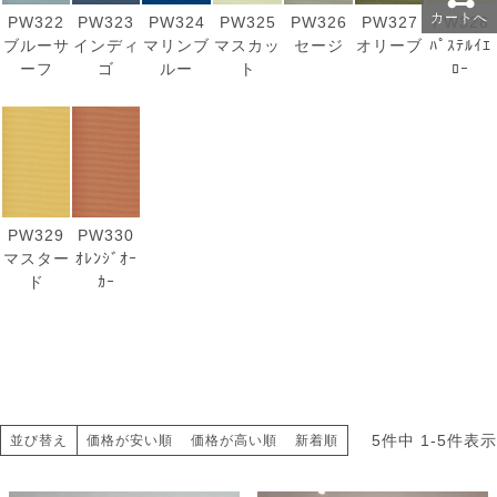
カートへ
PW322
PW323
PW324
PW325
PW326
PW327
PW328
ブルーサ
インディ
マリンブ
マスカッ
セージ
オリーブ
ﾊﾟｽﾃﾙｲｴ
ーフ
ゴ
ルー
ト
ﾛｰ
PW329
PW330
マスター
ｵﾚﾝｼﾞｵｰ
ド
ｶｰ
5
件中
1
-
5
件表示
並び替え
価格が安い順
価格が高い順
新着順