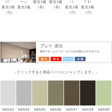
ﾝｼﾞ
ーン
遮光1級
遮光1級
ｰﾝ
ﾌﾞﾙｰ
遮光1級
遮光2級
（B)
（B)
遮光1級
遮光1級
（C)
（C)
（C)
↓クリックすると商品ページにジャンプします。↓
N8593
N8594
N8595
N8596
N8597
N8598
N8599