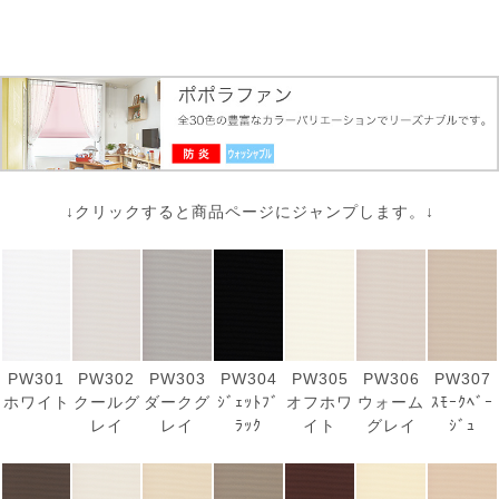
↓クリックすると商品ページにジャンプします。↓
PW301
PW302
PW303
PW304
PW305
PW306
PW307
ホワイト
クールグ
ダークグ
ｼﾞｪｯﾄﾌﾞ
オフホワ
ウォーム
ｽﾓｰｸﾍﾞｰ
レイ
レイ
ﾗｯｸ
イト
グレイ
ｼﾞｭ