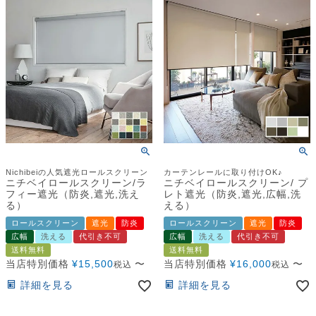
Nichibeiの人気遮光ロールスクリーン
カーテンレールに取り付けOK♪
ニチベイロールスクリーン/ラ
ニチベイロールスクリーン/ プ
フィー遮光（防炎,遮光,洗え
レト遮光（防炎,遮光,広幅,洗
る）
える）
ロールスクリーン
遮光
防炎
ロールスクリーン
遮光
防炎
広幅
洗える
代引き不可
広幅
洗える
代引き不可
送料無料
送料無料
当店特別価格
¥
15,500
〜
当店特別価格
¥
16,000
〜
税込
税込
詳細を見る
詳細を見る