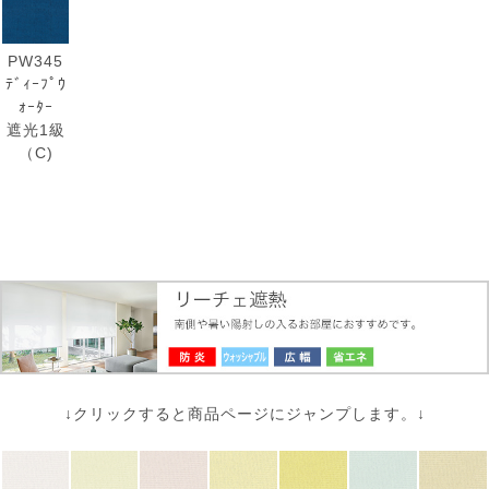
PW345
ﾃﾞｨｰﾌﾟｳ
ｫｰﾀｰ
遮光1級
（C)
↓クリックすると商品ページにジャンプします。↓