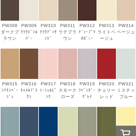
PW308
PW309
PW310
PW311
PW312
PW313
PW314
ダークブ
ｸﾗｳﾄﾞｼﾙ
ｸﾗｳﾃﾞｨｻ
ラテブラ
ﾃﾞｨｰﾌﾟﾏ
ライトベ
ベージュ
ラウン
ﾊﾞｰ
ﾝﾄﾞ
ウン
ﾎｶﾞﾆｰ
ージュ
PW315
PW316
PW317
PW318
PW319
PW320
PW321
ｼﾅﾓﾝﾍﾞｰ
ｷｬﾒﾙﾌﾞﾗ
ｼｰｼｪﾙﾋﾟ
スモーク
ﾗﾍﾞﾝﾀﾞｰ
チェリー
ミスティ
ｼﾞｭ
ｳﾝ
ﾝｸ
ローズ
ｸﾞﾚｲ
レッド
ブルー