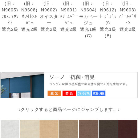
(旧：
(旧：
(旧：
(旧：
(旧：
(旧：
(旧：
N9605)
N9608)
N9602)
N9601)
N9604)
N9612)
N9603)
ﾌﾛｽﾃｨﾎﾜ
ﾎﾜｲﾄｼﾙ
オイスタ
ｸﾘｰﾑﾍﾞｰ
モカベー
ﾄｰﾌﾟﾌﾞﾗ
ﾊﾟｰﾙｸﾞﾘ
ｲﾄ
ﾊﾞｰ
ー
ｼﾞｭ
ジュ
ｳﾝ
ｰﾝ
遮光2級
遮光2級
遮光2級
遮光2級
遮光1級
遮光1級
遮光2級
(C)
(B)
↓クリックすると商品ページにジャンプします。↓