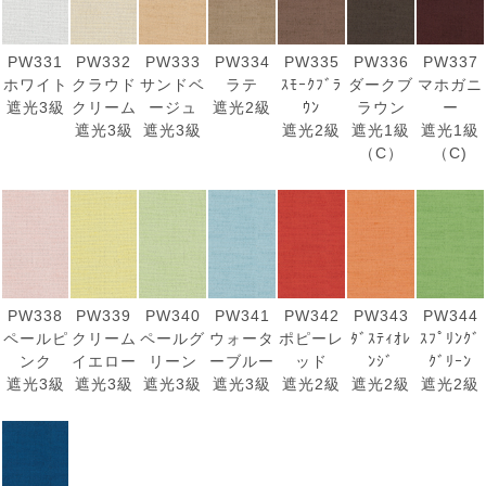
PW331
PW332
PW333
PW334
PW335
PW336
PW337
ホワイト
クラウド
サンドベ
ラテ
ｽﾓｰｸﾌﾞﾗ
ダークブ
マホガニ
遮光3級
クリーム
ージュ
遮光2級
ｳﾝ
ラウン
ー
遮光3級
遮光3級
遮光2級
遮光1級
遮光1級
（C）
（C)
PW338
PW339
PW340
PW341
PW342
PW343
PW344
ペールピ
クリーム
ペールグ
ウォータ
ポピーレ
ﾀﾞｽﾃｨｵﾚ
ｽﾌﾟﾘﾝｸﾞ
ンク
イエロー
リーン
ーブルー
ッド
ﾝｼﾞ
ｸﾞﾘｰﾝ
遮光3級
遮光3級
遮光3級
遮光3級
遮光2級
遮光2級
遮光2級