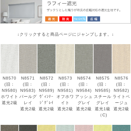
↓クリックすると商品ページにジャンプします。↓
N8570
N8571
N8572
N8573
N8574
N8575
N8576
(旧：
(旧：
(旧：
(旧：
(旧：
(旧：
(旧：
N9580)
N9583)
N9589)
N9581)
N9584)
N9585)
N9582)
ホワイト
パールグ
ｳﾞｨﾝﾃｰ
オフホワ
アッシュ
スチール
ライトベ
遮光2級
レイ
ｼﾞｸﾞﾚｲ
イト
グレイ
グレイ
ージュ
遮光2級
遮光2級
遮光2級
遮光2級
遮光1級
遮光2級
（C)