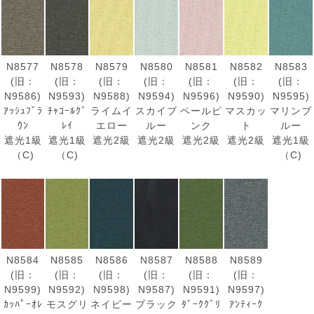
N8577
N8578
N8579
N8580
N8581
N8582
N8583
(旧：
(旧：
(旧：
(旧：
(旧：
(旧：
(旧：
N9586)
N9593)
N9588)
N9594)
N9596)
N9590)
N9595)
ｱｯｼｭﾌﾞﾗ
ﾁｬｺｰﾙｸﾞ
ライムイ
スカイブ
ペールピ
マスカッ
マリンブ
ｳﾝ
ﾚｲ
エロー
ルー
ンク
ト
ルー
遮光1級
遮光1級
遮光2級
遮光2級
遮光2級
遮光2級
遮光1級
（C)
（C)
（C)
N8584
N8585
N8586
N8587
N8588
N8589
(旧：
(旧：
(旧：
(旧：
(旧：
(旧：
N9599)
N9592)
N9598)
N9587)
N9591)
N9597)
ｶｯﾊﾟｰｵﾚ
モスグリ
ネイビー
ブラック
ﾀﾞｰｸｸﾞﾘ
ｱﾝﾃｨｰｸ