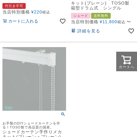
キット(プレーン) TOSO製
代引き不可
箱型ドラム式 シングル
当店特別価格
¥
220
税込
シェード
送料無料
カートに入れる
当店特別価格
¥
11,800
〜
税込
詳細を見る
カートへ
お手製のDIYシェードカーテンを作
る！TOSO製で高品質の国産。
シェードカーテン手作りメカ
キット(プレーン＋プレーン)