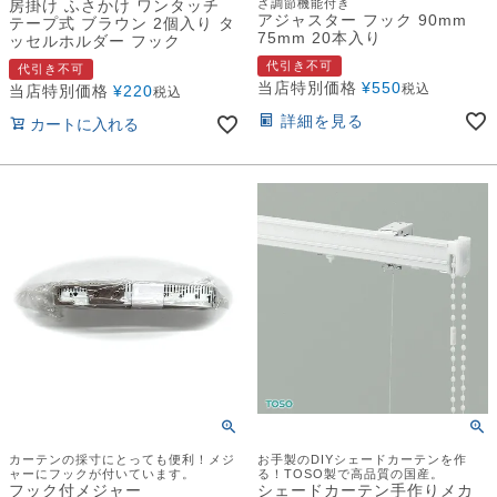
房掛け ふさかけ ワンタッチ
さ調節機能付き
アジャスター フック 90mm
テープ式 ブラウン 2個入り タ
75mm 20本入り
ッセルホルダー フック
代引き不可
代引き不可
当店特別価格
¥
550
税込
当店特別価格
¥
220
税込
詳細を見る
カートに入れる
カーテンの採寸にとっても便利！メジ
お手製のDIYシェードカーテンを作
ャーにフックが付いています。
る！TOSO製で高品質の国産。
フック付メジャー
シェードカーテン手作りメカ