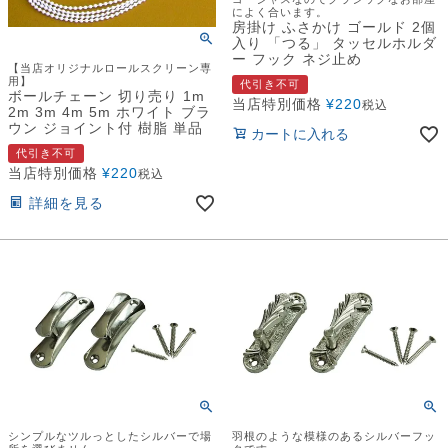
によく合います。
房掛け ふさかけ ゴールド 2個
入り 「つる」 タッセルホルダ
ー フック ネジ止め
【当店オリジナルロールスクリーン専
用】
代引き不可
ボールチェーン 切り売り 1m
当店特別価格
¥
220
税込
2m 3m 4m 5m ホワイト ブラ
ウン ジョイント付 樹脂 単品
カートに入れる
代引き不可
当店特別価格
¥
220
税込
詳細を見る
シンプルなツルっとしたシルバーで場
羽根のような模様のあるシルバーフッ