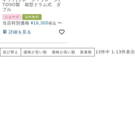
TOSO製 箱型ドラム式 ダ
ブル
シェード
送料無料
当店特別価格
¥
16,300
〜
税込
詳細を見る
13
件中
1
-
13
件表示
並び替え
価格が安い順
価格が高い順
新着順
ロールスクリーン
防炎遮光ロールスクリーン
翌日出荷サービス
(当店オリジナル限定)
遮光遮熱ロールスクリーン