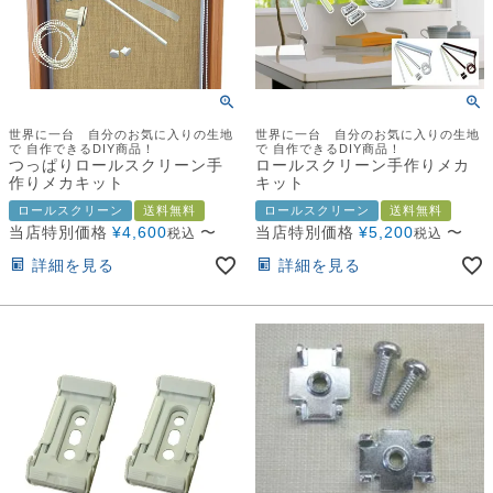
世界に一台 自分のお気に入りの生地
世界に一台 自分のお気に入りの生地
で 自作できるDIY商品！
で 自作できるDIY商品！
つっぱりロールスクリーン手
ロールスクリーン手作りメカ
作りメカキット
キット
ロールスクリーン
送料無料
ロールスクリーン
送料無料
当店特別価格
¥
4,600
〜
当店特別価格
¥
5,200
〜
税込
税込
詳細を見る
詳細を見る