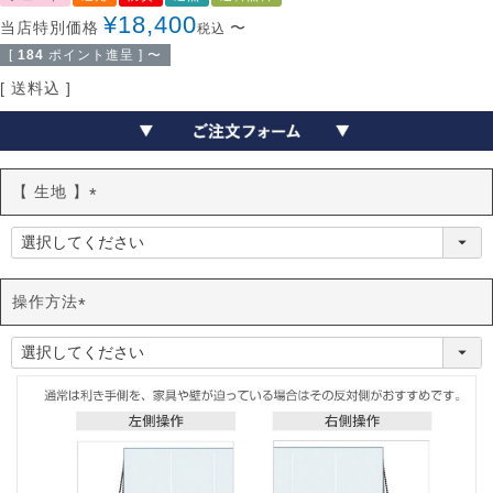
¥
18,400
当店特別価格
〜
税込
[
184
ポイント進呈 ]
〜
送料込
【 生地 】
(
必
須
)
操作方法
(
必
須
)