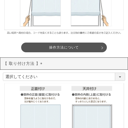
操作方法について
【 取り付け方法 】
(
必
須
)