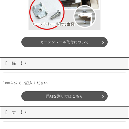
カーテンレール取付について
【 幅 】
(
必
須
1cm単位でご記入ください
)
詳細な測り方はこちら
【 丈 】
(
必