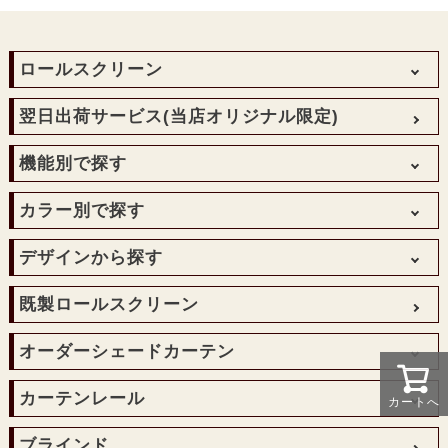
ロールスクリーン
防炎遮光ロールスクリーン
翌日出荷サービス
(当店オリジナル限定)
遮光遮熱ロールスクリーン
機能別で探す
和風ロールスクリーン
防炎ロールスクリーン
遮光
カラー別で探す
透明ロールスクリーン
非遮光
転写オリジナルプリントロールスクリーン
レッド・ピンク
デザインから探す
防炎
ロールスクリーン手作りメカキット
イエロー・オレンジ
透明
無地
既製ロールスクリーン
アウトレットロールスクリーン
グリーン・ブルー
抗菌・消臭
デザイン
TOSO
ホワイト
ウォッシャブル
オーダーシェードカーテン
ニチベイ
ブラック・グレー
広幅対応
ベージュ・ブラウン
プレーンシェードカーテン
カーテンレール
カートへ
ダブルシェードカーテン
伸縮カーテンレール
ブラインド