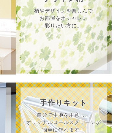
！
柄やデザインを楽しんで
お部屋をオシャレに
彩りたい方に。
手作りキット
自分で生地を用意し、
オリジナルロールスクリーンが
簡単に作れます！