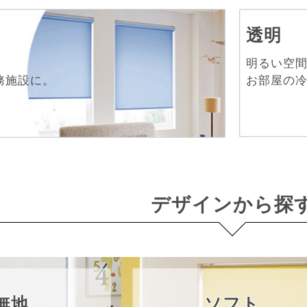
透明
！
明るい空
務施設に。
お部屋の冷
デザインから探
無地
ソフト