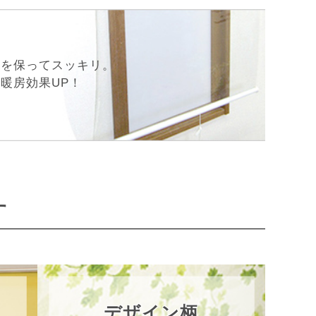
間を保ってスッキリ。
暖房効果UP！
す
デザイン柄