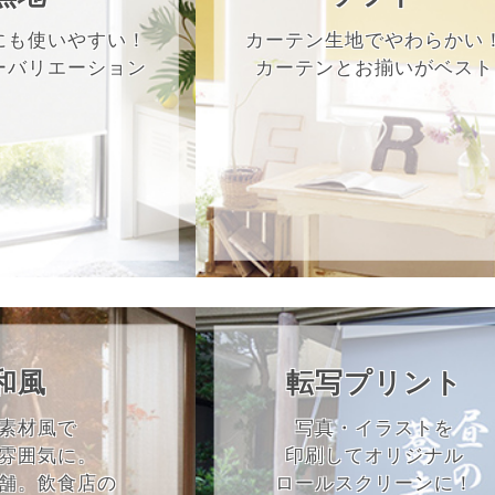
にも使いやすい！
カーテン生地でやわらかい
ーバリエーション
カーテンとお揃いがベスト
和風
転写プリント
素材風で
写真・イラストを
雰囲気に。
印刷してオリジナル
舗。飲食店の
ロールスクリーンに！