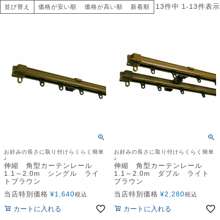
13
件中
1
-
13
件表示
並び替え
価格が安い順
価格が高い順
新着順
お好みの長さに取り付けらくらく簡単
お好みの長さに取り付けらくらく簡単
♪
♪
伸縮 角型カーテンレール
伸縮 角型カーテンレール
1.1～2.0m シングル ライ
1.1～2.0m ダブル ライト
トブラウン
ブラウン
当店特別価格
¥
1,640
当店特別価格
¥
2,280
税込
税込
カートに入れる
カートに入れる