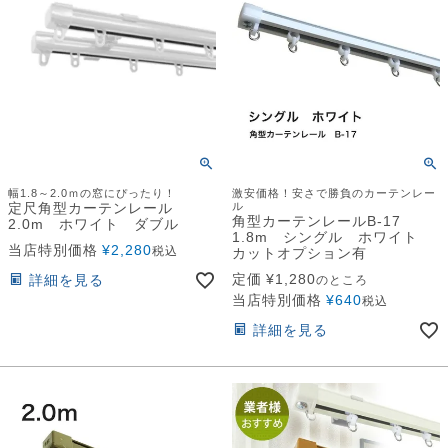
幅1.8～2.0ｍの窓にぴったり！
激安価格！安さで勝負のカーテンレー
定尺角型カーテンレール
ル
角型カーテンレールB-17
2.0m ホワイト ダブル
1.8m シングル ホワイト
当店特別価格
¥
2,280
税込
カットオプション有
定価
¥
1,280
詳細を見る
のところ
当店特別価格
¥
640
税込
詳細を見る