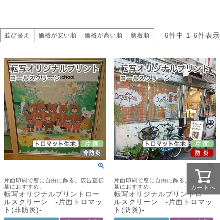
6
件中
1
-
6
件表示
並び替え
価格が安い順
価格が高い順
新着順
片面印刷で窓に自由に飾る。広告宣伝
片面印刷で窓に自由に飾る。広告宣伝
幕におすすめ。
幕におすすめ。
カートへ
転写オリジナルプリントロー
転写オリジナルプリントロー
ルスクリーン -片面トロマッ
ルスクリーン -片面トロマッ
ト(非防炎)-
ト(防炎)-