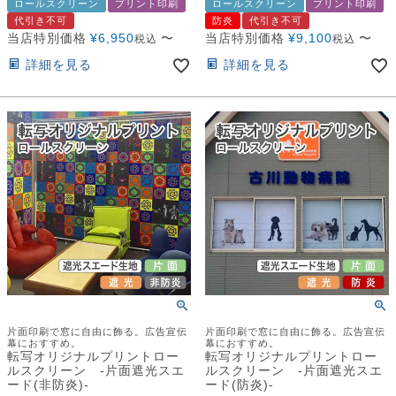
ロールスクリーン
プリント印刷
ロールスクリーン
プリント印刷
代引き不可
防炎
代引き不可
当店特別価格
¥
6,950
〜
当店特別価格
¥
9,100
〜
税込
税込
詳細を見る
詳細を見る
片面印刷で窓に自由に飾る。広告宣伝
片面印刷で窓に自由に飾る。広告宣伝
幕におすすめ。
幕におすすめ。
転写オリジナルプリントロー
転写オリジナルプリントロー
ルスクリーン -片面遮光スエ
ルスクリーン -片面遮光スエ
ード(非防炎)-
ード(防炎)-