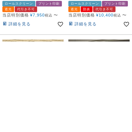
ロールスクリーン
プリント印刷
ロールスクリーン
プリント印刷
遮光
代引き不可
遮光
防炎
代引き不可
当店特別価格
¥
7,950
〜
当店特別価格
¥
10,400
〜
税込
税込
詳細を見る
詳細を見る
両面で画像を変えてPR！広告宣伝幕
両面で画像を変えてPR！広告宣伝幕
におすすめ。
におすすめ。
転写オリジナルプリントロー
転写オリジナルプリントロー
ルスクリーン -両面遮光スエ
ルスクリーン -両面遮光スエ
ード(非防炎)-
ード(防炎)-