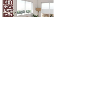
インテリアにあわせ、お気に入りが見
つかる30色のラインナップ。
立川機工つっぱりロールスク
リーン/ココルン(ベーシック)
ロールスクリーン
代引き不可
送料無料
当店特別価格
¥
9,200
〜
税込
詳細を見る
17
件中
1
-
17
件表示
並び替え
価格が安い順
価格が高い順
新着順