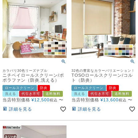
カラバリ30色リーズナブル
32色の豊富なカラーバリエーション！
ニチベイロールスクリーン/ポ
TOSOロールスクリーン/コル
ポラファン（防炎,洗える）
ト（防炎）
ロールスクリーン
防炎
ロールスクリーン
防炎
洗える
代引き不可
送料無料
洗える
代引き不可
送料無料
当店特別価格
¥
12,500
〜
当店特別価格
¥
13,600
〜
税込
税込
詳細を見る
詳細を見る