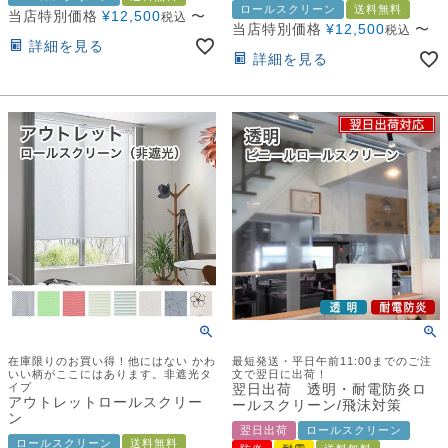
ロールスクリーン
送料無料
当店特別価格
¥
12,500
〜
税込
当店特別価格
¥
12,500
〜
税込
詳細を見る
詳細を見る
在庫限りのお買い得！他にはない かわ
最短発送・平日午前11:00までのご注
いい柄がここにはあります。非遮光タ
文で翌日に出荷！
イプ
翌日出荷 透明・耐電防炎ロ
アウトレットロールスクリー
ールスクリーン/飛沫対策
ン
翌日出荷
ロールスクリーン
ロールスクリーン
送料無料