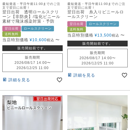
最短発送・平日午前11:00までのご注
最短発送・平日午前11:00までのご注
文で翌日に出荷！
文で翌日に出荷！
翌日出荷 透明ロールスクリ
翌日出荷 糸入りビニールロ
ーン【非防炎】/塩化ビニール
ールスクリーン
素材で飛沫感染対策・予防
翌日出荷
ロールスクリーン
翌日出荷
ロールスクリーン
送料無料
送料無料
当店特別価格
¥
13,500
〜
税込
当店特別価格
¥
10,600
〜
税込
販売開始前です。
販売開始前です。
販売期間
販売期間
2026/08/17 14:00
〜
2026/08/17 14:00
〜
2026/12/25 11:00
2026/12/25 11:00
詳細を見る
詳細を見る