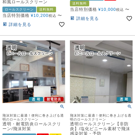
和風ロールスクリーン
送料無料
当店特別価格
¥
10,000
〜
ロールスクリーン
送料無料
税込
当店特別価格
¥
10,200
〜
税込
詳細を見る
詳細を見る
飛沫対策に最適！便利に巻き上げる透
飛沫対策に最適！便利に巻き上げる透
明のロールスクリーン
明のロールスクリーン
透明・耐電防炎ロールスクリ
透明ロールスクリーン【非防
ーン/飛沫対策
炎】/塩化ビニール素材で飛沫
感染対策・予防