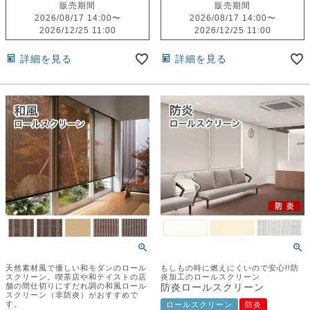
販売期間
販売期間
2026/08/17 14:00
〜
2026/08/17 14:00
〜
2026/12/25 11:00
2026/12/25 11:00
詳細を見る
詳細を見る
天然素材風で優しい和モダンのロール
もしもの時に燃えにくいので安心!!防
スクリーン。喫茶店や和テイストの店
炎加工のロールスクリーン
舗の間仕切りにすだれ調の和風ロール
防炎ロールスクリーン
スクリーン（非防炎）がおすすめで
す。
ロールスクリーン
防炎