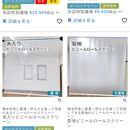
ロールスクリーン
防炎
耐電
ロールスクリーン
送料無料
送料無料
当店特別価格
¥
9,600
〜
税込
当店特別価格
¥
10,900
〜
税込
詳細を見る
詳細を見る
飛沫対策に最適！明るさを保って強度
飛沫対策に最適！明るさを保って目隠
のあるビニールロールスクリーン
しできる梨地のビニールロールスクリ
糸入りビニールロールスクリ
ーン
梨地ビニールロールスクリー
ーン
ン
ロールスクリーン
送料無料