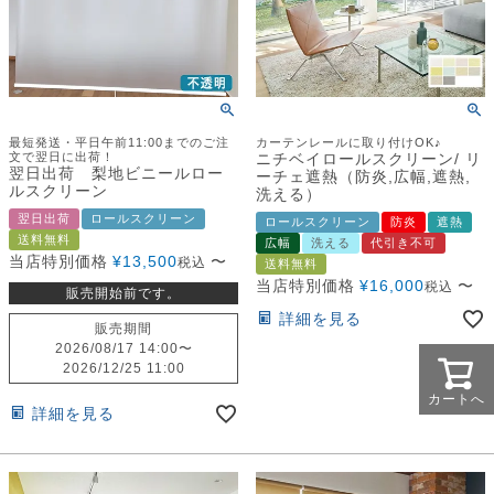
最短発送・平日午前11:00までのご注
カーテンレールに取り付けOK♪
文で翌日に出荷！
ニチベイロールスクリーン/ リ
翌日出荷 梨地ビニールロー
ーチェ遮熱（防炎,広幅,遮熱,
ルスクリーン
洗える）
翌日出荷
ロールスクリーン
ロールスクリーン
防炎
遮熱
送料無料
広幅
洗える
代引き不可
当店特別価格
¥
13,500
〜
税込
送料無料
当店特別価格
¥
16,000
〜
税込
販売開始前です。
詳細を見る
販売期間
2026/08/17 14:00
〜
2026/12/25 11:00
カートへ
詳細を見る