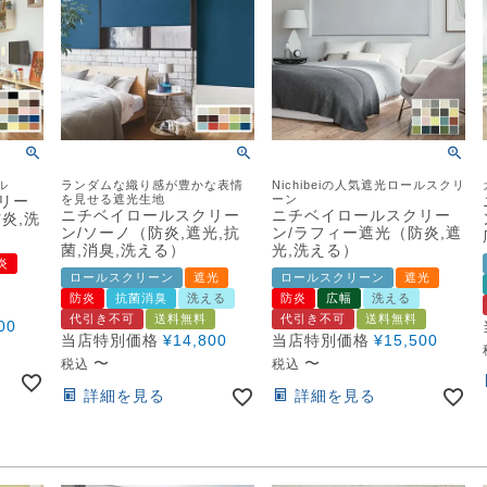
ル
ランダムな織り感が豊かな表情
Nichibeiの人気遮光ロールスクリ
リー
を見せる遮光生地
ーン
ニチベイロールスクリー
ニチベイロールスクリー
炎,洗
ン/ソーノ（防炎,遮光,抗
ン/ラフィー遮光（防炎,遮
菌,消臭,洗える）
光,洗える）
炎
ロールスクリーン
遮光
ロールスクリーン
遮光
防炎
抗菌消臭
洗える
防炎
広幅
洗える
代引き不可
送料無料
代引き不可
送料無料
00
当店特別価格
¥
14,800
当店特別価格
¥
15,500
〜
〜
税込
税込
詳細を見る
詳細を見る