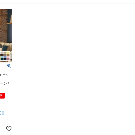
エーシ
ーン/
炎
00