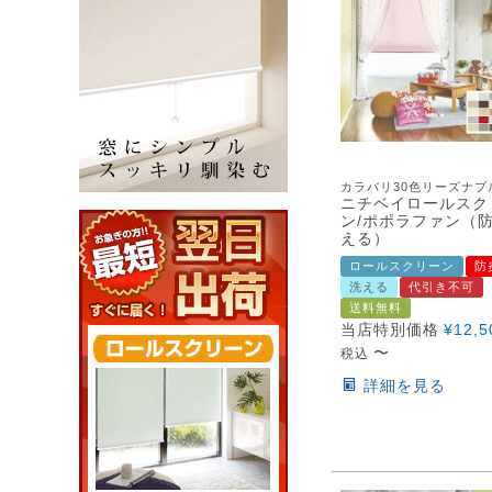
カラバリ30色リーズナブ
ニチベイロールスク
ン/ポポラファン（防
える）
ロールスクリーン
防
洗える
代引き不可
送料無料
当店特別価格
¥
12,5
〜
税込
詳細を見る