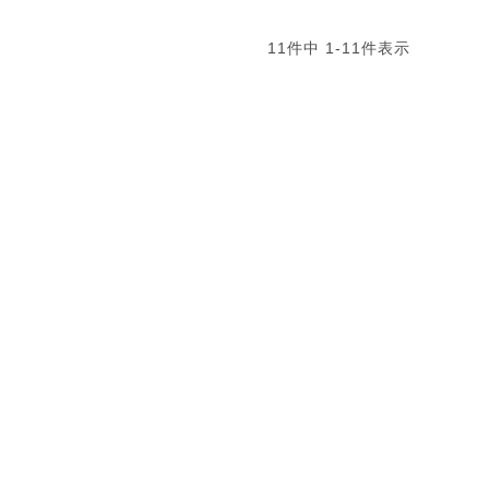
11
件中
1
-
11
件表示