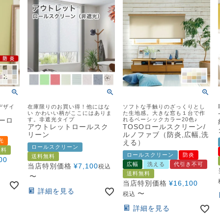
デザイ
在庫限りのお買い得！他にはな
ソフトな手触りのざっくりとし
い かわいい柄がここにはありま
た生地感。大きな窓も１台で作
ーロ
す。非遮光タイプ
れるベーシックカラー20色♪
アウトレットロールスク
TOSOロールスクリーン/
リーン
ルノファブ（防炎,広幅,洗
光
える）
ロールスクリーン
無料
ロールスクリーン
防炎
送料無料
00
広幅
洗える
代引き不可
当店特別価格
¥
7,100
税込
送料無料
〜
当店特別価格
¥
16,100
詳細を見る
〜
税込
詳細を見る