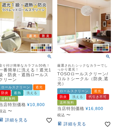
取り付け簡単なカラフル30色！
厳選されたシックなカラーでし
一番簡単に洗える！遮光1
っかり遮光！
TOSOロールスクリーン/
級・防炎・遮熱ロールス
コルトシークル（防炎,遮
クリーン
光）
ロールスクリーン
遮光
ロールスクリーン
遮光
防炎
遮熱
洗える
防炎
洗える
代引き不可
送料無料
送料無料
当店特別価格
¥
10,800
当店特別価格
¥
16,800
〜
税込
〜
税込
詳細を見る
詳細を見る