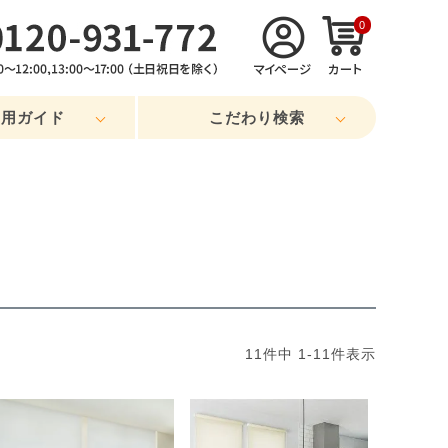
0
利用ガイド
こだわり検索
11
件中
1
-
11
件表示