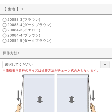
【 生地 】
(
20083-3(ブラウン)
必
20083-4(ダークブラウン)
須
20084-3(イエロー)
)
20084-4(ブラウン)
20084-5(ダークブラウン)
操作方法
(
必
須
※価格表内青枠のサイズは操作方法がチェーン式のみとなります。
)