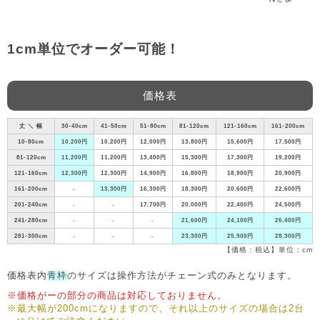
1cm単位でオーダー可能！
価格表
丈 ＼ 幅
30-40cm
41-50cm
51-80cm
81-120cm
121-160cm
161-200cm
10-80cm
10,200円
10,200円
12,000円
13,800円
15,600円
17,500円
81-120cm
11,200円
11,200円
13,400円
15,300円
17,300円
19,200円
121-160cm
12,300円
12,300円
14,900円
16,800円
18,900円
20,900円
161-200cm
-
13,300円
16,300円
18,300円
20,600円
22,600円
201-240cm
-
-
17,700円
20,000円
22,400円
24,500円
241-280cm
-
-
-
21,600円
24,100円
26,400円
281-300cm
-
-
-
23,300円
25,900円
28,300円
【価格：税込】単位：cm
価格表内
青枠
のサイズは操作方法がチェーン式のみとなります。
※価格がーの部分の商品は対応しておりません。
※最大幅が200cmになりますので、それ以上のサイズの場合は2台