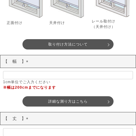
レール取付け
正面付け
天井付け
（天井付け）
取り付け方法について
【 幅 】
(
必
須
1cm単位でご入力ください
※幅は200cmまでになります
)
詳細な測り方はこちら
【 丈 】
(
必