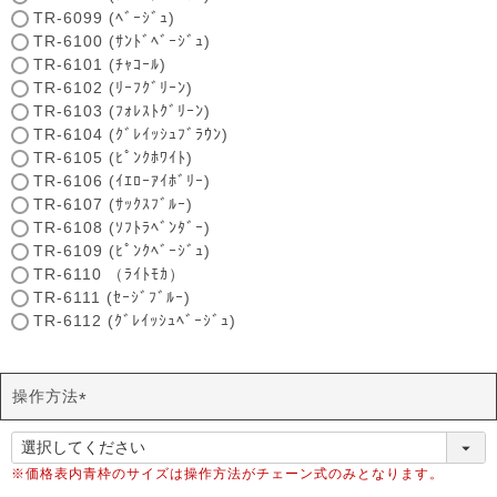
TR-6099 (ﾍﾞｰｼﾞｭ)
TR-6100 (ｻﾝﾄﾞﾍﾞｰｼﾞｭ)
TR-6101 (ﾁｬｺｰﾙ)
TR-6102 (ﾘｰﾌｸﾞﾘｰﾝ)
TR-6103 (ﾌｫﾚｽﾄｸﾞﾘｰﾝ)
TR-6104 (ｸﾞﾚｲｯｼｭﾌﾞﾗｳﾝ)
TR-6105 (ﾋﾟﾝｸﾎﾜｲﾄ)
TR-6106 (ｲｴﾛｰｱｲﾎﾞﾘｰ)
TR-6107 (ｻｯｸｽﾌﾞﾙｰ)
TR-6108 (ｿﾌﾄﾗﾍﾞﾝﾀﾞｰ)
TR-6109 (ﾋﾟﾝｸﾍﾞｰｼﾞｭ)
TR-6110 （ﾗｲﾄﾓｶ）
TR-6111 (ｾｰｼﾞﾌﾞﾙｰ)
TR-6112 (ｸﾞﾚｲｯｼｭﾍﾞｰｼﾞｭ)
操作方法
(
必
須
※価格表内青枠のサイズは操作方法がチェーン式のみとなります。
)