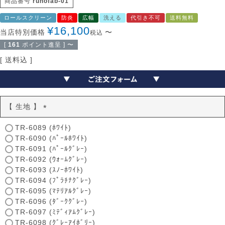
商品番号
runofab-01
ロールスクリーン
防炎
広幅
洗える
代引き不可
送料無料
¥
16,100
当店特別価格
〜
税込
[
161
ポイント進呈 ]
〜
送料込
【 生地 】
(
TR-6089 (ﾎﾜｲﾄ)
必
TR-6090 (ﾊﾟｰﾙﾎﾜｲﾄ)
須
TR-6091 (ﾊﾟｰﾙｸﾞﾚｰ)
)
TR-6092 (ｳｫｰﾑｸﾞﾚｰ)
TR-6093 (ｽﾉｰﾎﾜｲﾄ)
TR-6094 (ﾌﾟﾗﾁﾅｸﾞﾚｰ)
TR-6095 (ﾏﾃﾘｱﾙｸﾞﾚｰ)
TR-6096 (ﾀﾞｰｸｸﾞﾚｰ)
TR-6097 (ﾐﾃﾞｨｱﾑｸﾞﾚｰ)
TR-6098 (ｸﾞﾚｰｱｲﾎﾞﾘｰ)