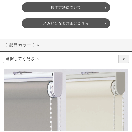
操作方法について
メカ部分など詳細はこちら
【 部品カラー 】
(
必
須
)