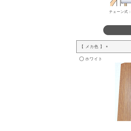
チェーン式
【 メカ色 】
(
ホワイト
必
須
)