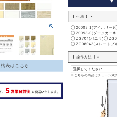
【 生地 】
(
20093-1(アイボリー)
必
20093-6(ダークカーキ
須
ZG704(バニラ)
ZG
)
ZG08042(スレートブ
【 操作方法 】
(
価格表はこちら
必
須
※こちらの商品はチェーン式
)