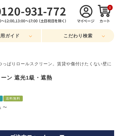
0
利用ガイド
こだわり検索
つっぱりロールスクリーン。賃貸や傷付けたくない壁に
ーン 遮光1級・遮熱
熱
送料無料
〜
込