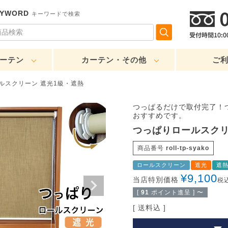
EYWORD
キーワードで検索
ーテン
カーテン・その他
ご
ルスクリーン 遮光1級・遮熱
つっぱるだけで取付完了！
おすすめです。
つっぱりロールスクリ
商品番号
roll-tp-syako
ロールスクリーン
遮光
遮
¥
9,100
当店特別価格
税
[
91
ポイント進呈 ]
〜
送料込