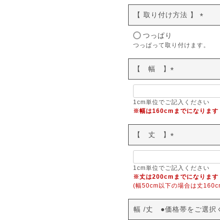
【 取り付け方法 】
(
つっぱり
必
つっぱって取り付けます。
須
)
【 幅 】
(
必
須
1cm単位でご記入ください
※幅は160cmまでになります
)
【 丈 】
(
必
須
1cm単位でご記入ください
※丈は200cmまでになります
)
(幅50cm以下の場合は丈160c
幅
丈 ●価格帯をご選択