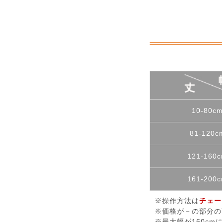
10-80c
81-120c
121-160
161-200
※操作方法は
チェー
※価格が－の部分の
※最大幅が160cm