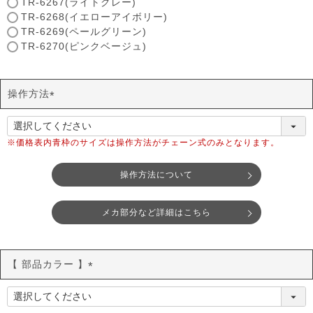
TR-6267(ライトグレー)
)
TR-6268(イエローアイボリー)
TR-6269(ペールグリーン)
TR-6270(ピンクベージュ)
操作方法
(
必
須
※価格表内青枠のサイズは操作方法がチェーン式のみとなります。
)
操作方法について
メカ部分など詳細はこちら
【 部品カラー 】
(
必
須