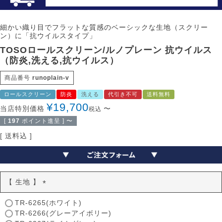
細かい織り目でフラットな質感のベーシックな生地（スクリー
ン）に「抗ウイルスタイプ」
TOSOロールスクリーン/ルノプレーン 抗ウイルス
（防炎,洗える,抗ウイルス）
商品番号
runoplain-v
ロールスクリーン
防炎
洗える
代引き不可
送料無料
¥
19,700
当店特別価格
〜
税込
[
197
ポイント進呈 ]
〜
送料込
【 生地 】
(
TR-6265(ホワイト)
必
TR-6266(グレーアイボリー)
須