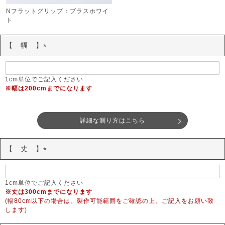
Nフラットグリップ：ブラスホワイ
ト
【 幅 】
(
必
須
1cm単位でご記入ください
※幅は200cmまでになります
)
詳細な測り方はこちら
【 丈 】
(
必
須
1cm単位でご記入ください
※丈は300cmまでになります
)
(幅80cm以下の場合は、製作可能範囲をご確認の上、ご記入をお願い致
します)