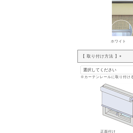
)
ホワイト
【 取り付け方法 】
(
必
須
※カーテンレールに取り付け
)
正面付け