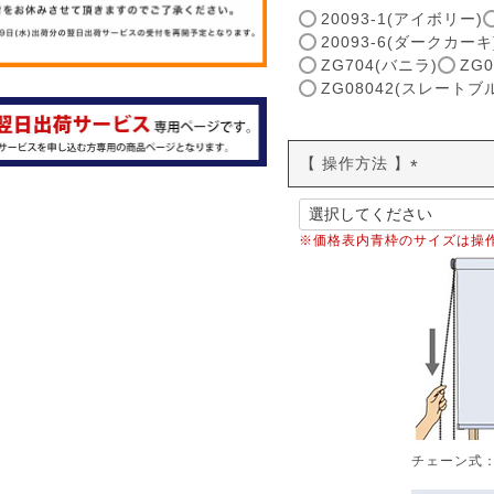
(
20093-1(アイボリー)
必
20093-6(ダークカーキ
須
ZG704(バニラ)
ZG
)
ZG08042(スレートブ
【 操作方法 】
(
必
須
※価格表内青枠のサイズは操
)
チェーン式