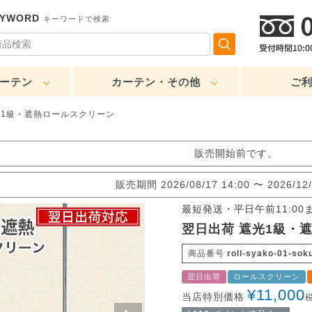
EYWORD
キーワードで検索
ーテン
カーテン・その他
ご
光1級・遮熱ロールスクリーン
販売開始前です。
販売期間
2026/08/17 14:00
〜
2026/12/
最短発送・平日午前11:0
翌日出荷 遮光1級・
商品番号
roll-syako-01-soku
翌日出荷
ロールスクリーン
¥
11,000
当店特別価格