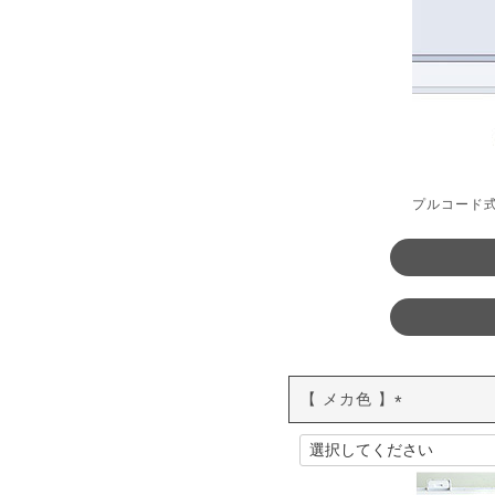
プルコード
【 メカ色 】
(
必
須