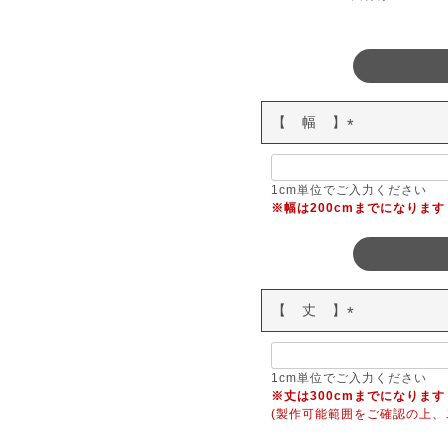
【 幅 】
(
必
須
1cm単位でご入力ください
※幅は200cmまでになります
)
【 丈 】
(
必
須
1cm単位でご入力ください
※丈は300cmまでになります
)
(製作可能範囲をご確認の上、