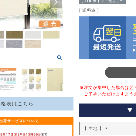
[
110
ポイント進呈 ]
〜
送料込
※注文が集中した場合は翌
ご了承いただけますよう
価格表はこちら
【 生地 】