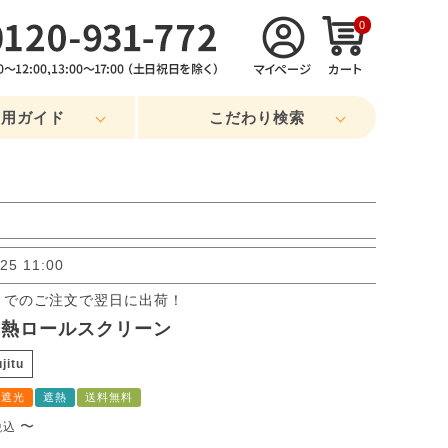
0
利用ガイド
こだわり検索
25 11:00
0までのご注文で翌日に出荷！
遮熱ロールスクリーン
jitu
遮光
遮熱
送料無料
〜
税込