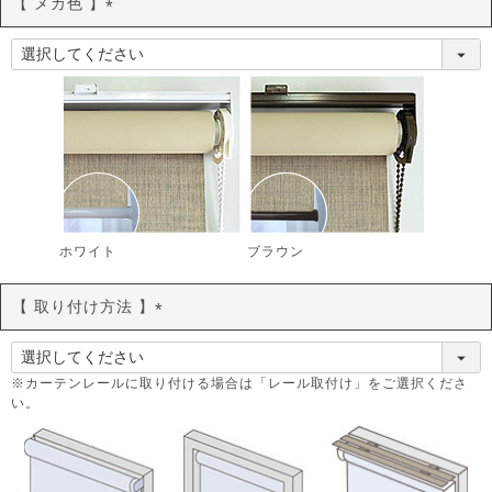
【 メカ色 】
(
必
須
)
ホワイト
ブラウン
【 取り付け方法 】
(
必
須
※カーテンレールに取り付ける場合は「レール取付け」をご選択くださ
い。
)