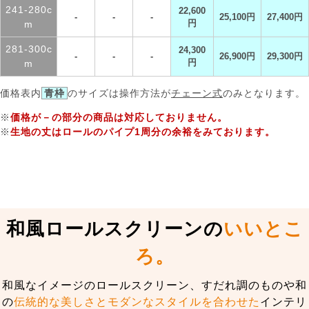
241-280c
22,600
-
-
-
25,100円
27,400円
m
円
281-300c
24,300
-
-
-
26,900円
29,300円
m
円
価格表内
青枠
のサイズは操作方法が
チェーン式
のみとなります。
※
価格が－の部分の商品は対応しておりません。
※
生地の丈はロールのパイプ1周分の余裕をみております。
和風ロールスクリーンの
いいとこ
ろ。
和風なイメージのロールスクリーン、すだれ調のものや和
の
伝統的な美しさとモダンなスタイルを合わせた
インテリ