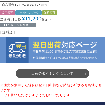
商品番号
roll-wafu-01-yokujitu
翌日出荷
ロールスクリーン
送料無料
¥
11,200
当店特別価格
〜
税込
[
112
ポイント進呈 ]
〜
送料込
出荷のタイミングについて
※注文が集中した場合は翌々日出荷など納期が延びる可能性があ
ります。
ご了承いただけますようお願いいたします。