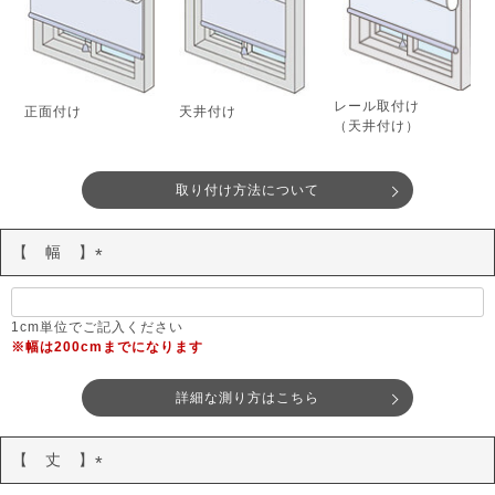
レール取付け
正面付け
天井付け
（天井付け）
取り付け方法について
【 幅 】
(
必
須
1cm単位でご記入ください
※幅は200cmまでになります
)
詳細な測り方はこちら
【 丈 】
(