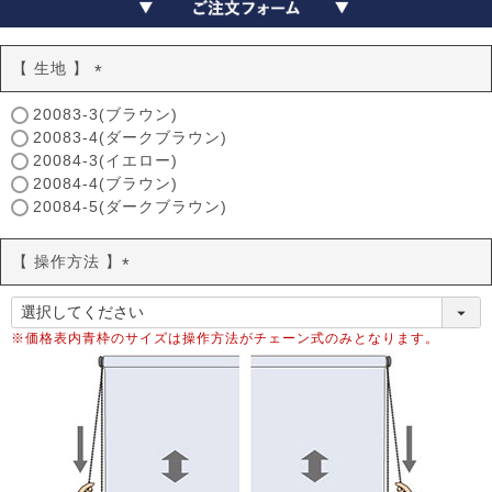
【 生地 】
(
20083-3(ブラウン)
必
20083-4(ダークブラウン)
須
20084-3(イエロー)
)
20084-4(ブラウン)
20084-5(ダークブラウン)
【 操作方法 】
(
必
須
※価格表内青枠のサイズは操作方法がチェーン式のみとなります。
)