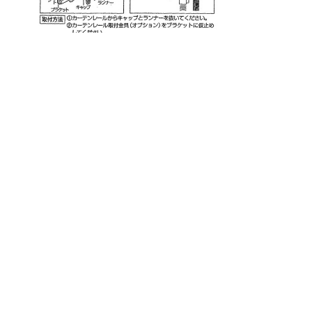
ロールスクリーン
防炎遮光ロールスクリーン
翌日出荷サービス
(当店オリジナル限定)
遮光遮熱ロールスクリーン
機能別で探す
和風ロールスクリーン
防炎ロールスクリーン
遮光
カラー別で探す
透明ロールスクリーン
非遮光
転写オリジナルプリントロールスクリーン
レッド・ピンク