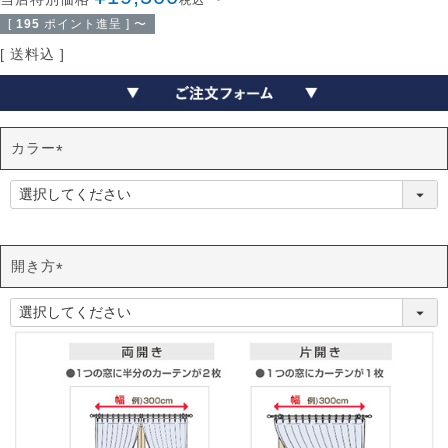
税込
[
195
ポイント進呈 ]
〜
送料込
カラー
(
必
須
)
開き方
(
必
須
)