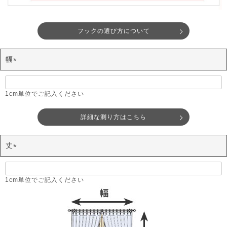
フックの選び方について
幅
(
必
須
1cm単位でご記入ください
)
詳細な測り方はこちら
丈
(
必
須
1cm単位でご記入ください
)