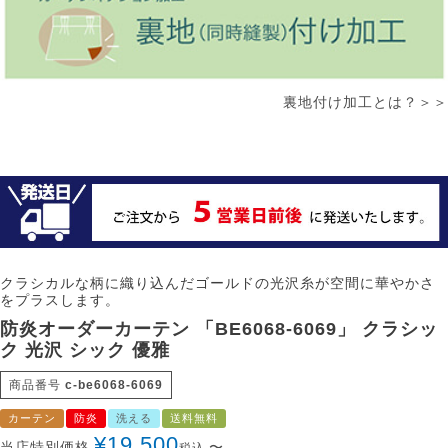
裏地付け加工とは？＞＞
クラシカルな柄に織り込んだゴールドの光沢糸が空間に華やかさ
をプラスします。
防炎オーダーカーテン 「BE6068-6069」 クラシッ
ク 光沢 シック 優雅
商品番号
c-be6068-6069
カーテン
防炎
洗える
送料無料
¥
19,500
当店特別価格
〜