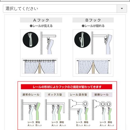
(
必
須
)