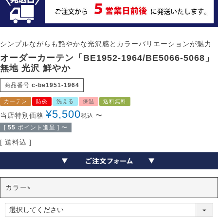
シンプルながらも艶やかな光沢感とカラーバリエーションが魅力
オーダーカーテン「BE1952-1964/BE5066-5068」
無地 光沢 鮮やか
商品番号
c-be1951-1964
カーテン
防炎
洗える
保温
送料無料
¥
5,500
当店特別価格
〜
税込
[
55
ポイント進呈 ]
〜
送料込
カラー
(
必