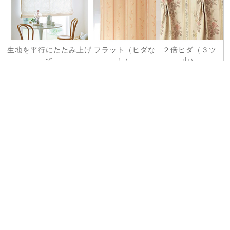
生地を平行にたたみ上げ
フラット（ヒダな
２倍ヒダ（３ツ
て
し）
山）
自由な位置に調節できま
ヒダがないのでパ
ヒダが深くボリュ
す。
ネルのようなイメ
ーミーで豪華なイ
ージ。柄が際立ち
メージ。高級感が
ます。
あります。
◎この生地でシェードを
◎この生地でお見積りいたします。
作る⇒
お問い合わせはこちら⇒
【価格：税込】
単位：cm
50-100
cm
101-200
cm
201-300
cm
※片開きのみ