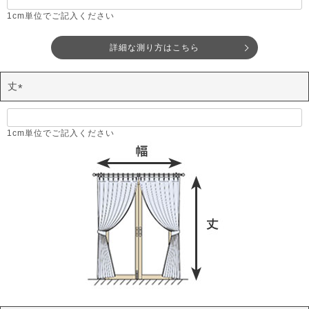
必
須
1cm単位でご記入ください
)
詳細な測り方はこちら
丈
(
必
須
1cm単位でご記入ください
)