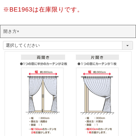
須
)
※BE1963は在庫限りです。
開き方
(
必
須
)