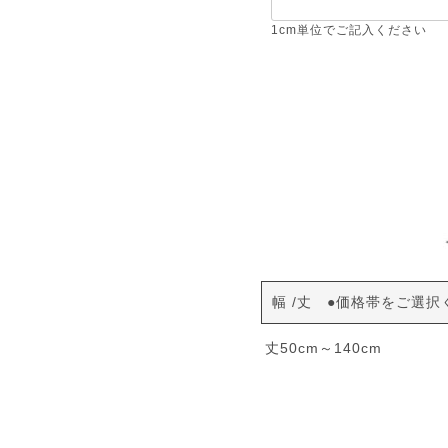
必
須
1cm単位でご記入ください
)
幅
丈 ●価格帯をご選択
丈50cm～140cm