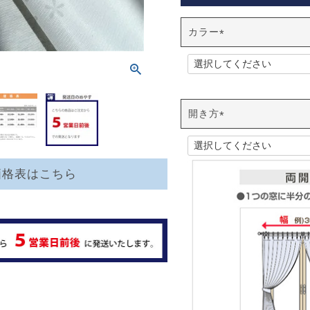
カラー
(
必
須
)
開き方
(
必
須
価格表はこちら
)