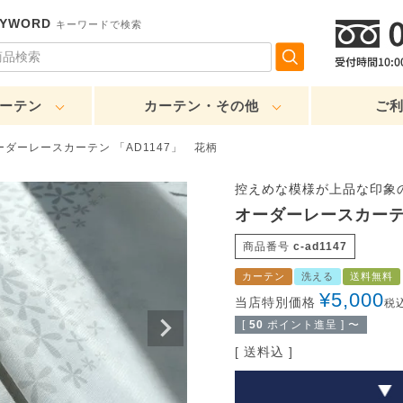
EYWORD
キーワードで検索
ーテン
カーテン・その他
ご
ーダーレースカーテン 「AD1147」 花柄
控えめな模様が上品な印象
オーダーレースカーテン
商品番号
c-ad1147
カーテン
洗える
送料無料
¥
5,000
当店特別価格
税
[
50
ポイント進呈 ]
〜
送料込