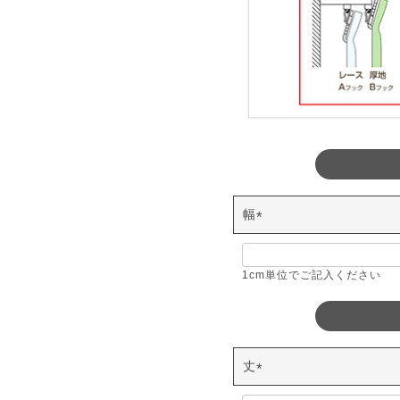
幅
(
必
須
1cm単位でご記入ください
)
丈
(