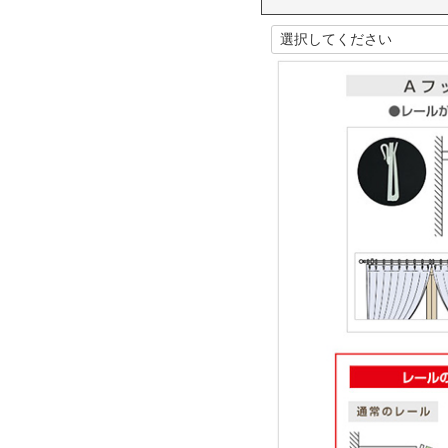
(
必
須
)