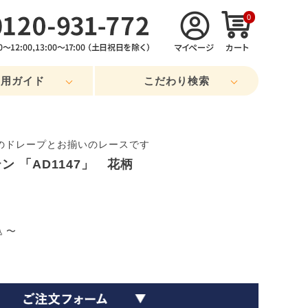
0
利用ガイド
こだわり検索
のドレープとお揃いのレースです
 「AD1147」 花柄
〜
込