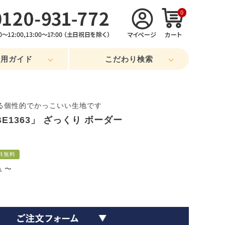
0
利用ガイド
こだわり検索
る個性的でかっこいい生地です
E1363」 ざっくり ボーダー
料無料
〜
込