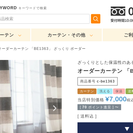
EYWORD
キーワードで検索
ーテン
カーテン・その他
ご
オーダーカーテン 「BE1363」 ざっくり ボーダー
ざっくりとした保温性のあ
オーダーカーテン 「B
商品番号
c-be1363
カーテン
洗える
保温
送
¥
7,000
当店特別価格
税
[
70
ポイント進呈 ]
〜
送料込