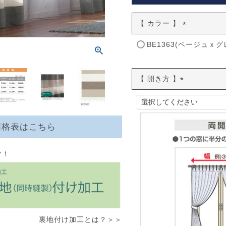
【 カラー 】
(
BE1363(ベージュｘグ
必
須
)
【 開き方 】
(
必
須
)
価格表はこちら
ツ！
裏地付け加工とは？＞＞