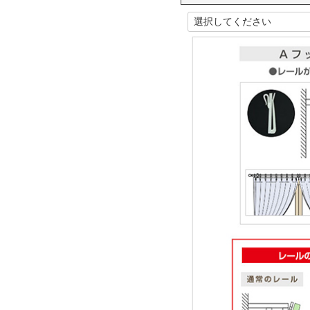
(
必
須
)