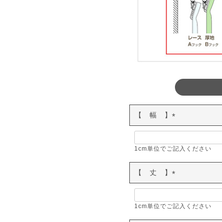
【 幅 】
(
必
須
1cm単位でご記入ください
)
【 丈 】
(
必
須
1cm単位でご記入ください
)