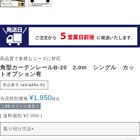
高品質で多様なニーズに対応
角型カーテンレールB-20 2.0m シングル カッ
トオプション有
商品番号
rail-b20s-01
¥
1,950
当店特別価格
税込
[
20
ポイント進呈 ]
送料個別
¥
2,000
取り付け方法
(