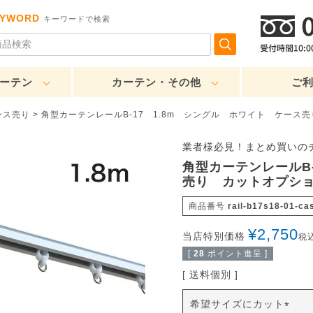
EYWORD
キーワードで検索
ーテン
カーテン・その他
ご
ース売り
角型カーテンレールB-17 1.8m シングル ホワイト ケース
業者様必見！まとめ買いの
角型カーテンレールB
売り カットオプシ
商品番号
rail-b17s18-01-ca
¥
2,750
当店特別価格
税
[
28
ポイント進呈 ]
送料個別
希望サイズにカット