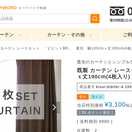
EYWORD
キーワードで検索
ーテン
カーテン・その他
ご
 カーテン レースセット 「ビビットBR」 遮光 幅100cmｘ丈190cm(4枚
遮光のカーテンとシンプル
既製 カーテン レース
ｘ丈190cm(4枚入り)
商品番号
kisei-bibitbr-4-10
遮光
洗える
¥
3,100
当店特別価格
税
[
31
ポイント進呈 ]
送料個別
¥
880
在庫数
2