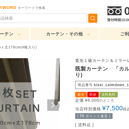
EYWORD
キーワードで検索
ーテン
カーテン・その他
ご
丈178cm(4枚入り)
遮光１級カーテン＆ミラー
既製カーテン 「カルム
り)
商品番号
kisei_calmdown_
遮光
防炎
送料無料
定価
¥
8,000
のところ
¥
7,500
当店特別価格
税
[
75
ポイント進呈 ]
送料込