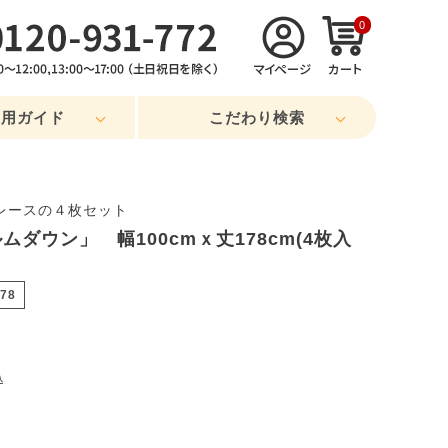
0
利用ガイド
こだわり検索
レースの４枚セット
ダウン」 幅100cmｘ丈178cm(4枚入
178
込