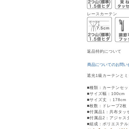
レースカーテン
返品特約について
商品についてのお問い
遮光1級カーテンと
■種類：カーテンセ
■サイズ幅：100cm
■サイズ丈 ：178cm
■枚数：ドレープ2枚
■付属品1：共布タッ
■付属品2：アジャス
■組成：ポリエステル1