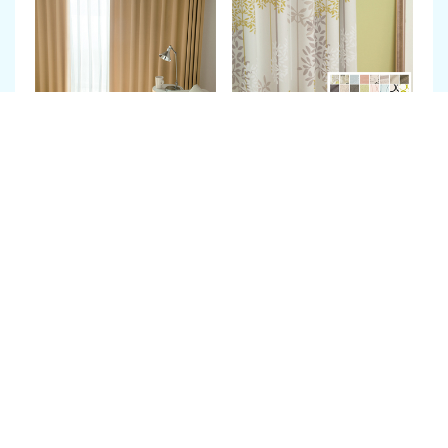
30色のカラーバリエーショ
個性的でスタイリッシュな
ンから選べるのでどんなお
デザインが人気の北欧風の
部屋にもぴったりのカーテ
柄。リビングからお子さま
ンが見つかるはず！遮光1
の部屋までシーンを問わず
級・防炎・遮熱などの機能
幅広くご活用いただけま
も人気の理由です。
す。
遮光
遮熱
防炎
遮光
遮熱
防炎
ウォッシャブル
ウォッシャブル
購入はこちら
購入はこちら