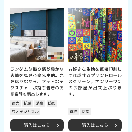
ランダムな織り感が豊かな
お好きな生地を直接印刷し
表情を見せる遮光生地。光
て作成するプリントロール
を遮りながら、マットなテ
スクリーン。オンリーワン
クスチャーが落ち着きのあ
のお部屋が出来上がりま
る空間を演出します。
す。
遮光
抗菌
消臭
防炎
ウォッシャブル
遮光
防炎
購入はこちら
購入はこちら