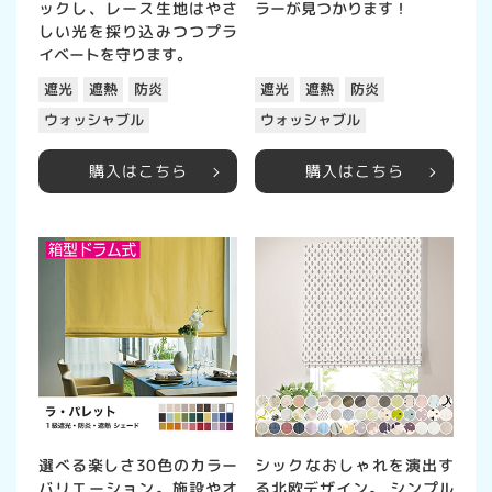
ックし、レース生地はやさ
ラーが見つかります！
しい光を採り込みつつプラ
イベートを守ります。
遮光
遮熱
防炎
遮光
遮熱
防炎
ウォッシャブル
ウォッシャブル
購入はこちら
購入はこちら
選べる楽しさ30色のカラー
シックなおしゃれを演出す
バリエーション。施設やオ
る北欧デザイン。 シンプル