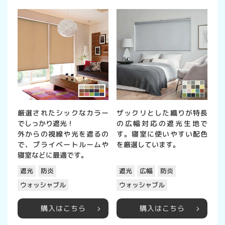
厳選されたシックなカラー
ザックリとした織りが特長
でしっかり遮光！
の広幅対応の遮光生地で
外からの視線や光を遮るの
す。寝室に使いやすい配色
で、プライベートルームや
を厳選しています。
寝室などに最適です。
遮光
防炎
遮光
広幅
防炎
ウォッシャブル
ウォッシャブル
購入はこちら
購入はこちら