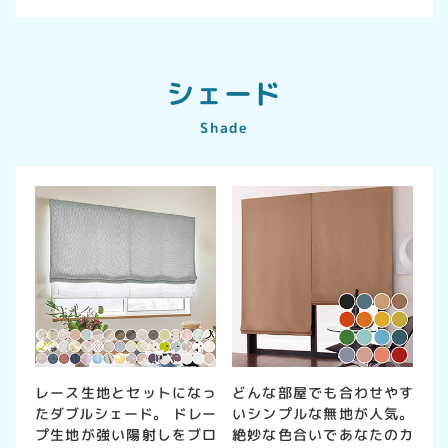
シェード
Shade
レース生地とセットになっ
どんな部屋でも合わせやす
たダブルシェード。 ドレー
いシンプルな無地が人気。
プ生地が強い陽射しをブロ
絶妙な色合いであなたのカ