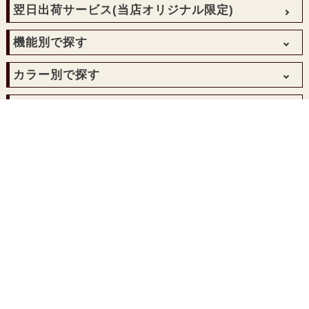
防炎遮光ロールスクリーン
翌日出荷サービス
(当店オリジナル限定)
遮光遮熱ロールスクリーン
機能別で探す
和風ロールスクリーン
防炎ロールスクリーン
遮光
カラー別で探す
透明ロールスクリーン
非遮光
転写オリジナルプリントロールスクリーン
レッド・ピンク
デザインから探す
防炎
ロールスクリーン手作りメカキット
イエロー・オレンジ
透明
無地
既製ロールスクリーン
アウトレットロールスクリーン
グリーン・ブルー
抗菌・消臭
デザイン
TOSO
ホワイト
ウォッシャブル
オーダーシェードカーテン
ニチベイ
ブラック・グレー
広幅対応
ベージュ・ブラウン
プレーンシェードカーテン
カーテンレール
ダブルシェードカーテン
伸縮カーテンレール
ブラインド
シャープシェードカーテン
角型カーテンレール
バルーンシェードカーテン
その他
アイアンカーテンレール
オーストリアンシェードカーテン
角型カーテンレール ケース売り
持込生地シェードカーテン
プリーツスクリーン きさら
ショッピングガイド