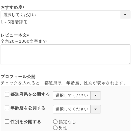
)
おすすめ度
(
必
1～5段階評価
須
)
レビュー本文
全角20～1000文字まで
(
必
須
)
プロフィール公開
チェックを入れると、都道府県、年齢層、性別が表示されます。
都道府県を公開する
年齢層を公開する
性別を公開する
指定なし
男性