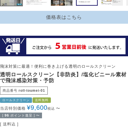
価格表はこちら
飛沫対策に最適！便利に巻き上げる透明のロールスクリーン
透明ロールスクリーン【非防炎】/塩化ビニール素材
で飛沫感染対策・予防
商品番号
roll-toumei-01
ロールスクリーン
送料無料
¥
9,600
当店特別価格
〜
税込
[
96
ポイント進呈 ]
〜
送料込