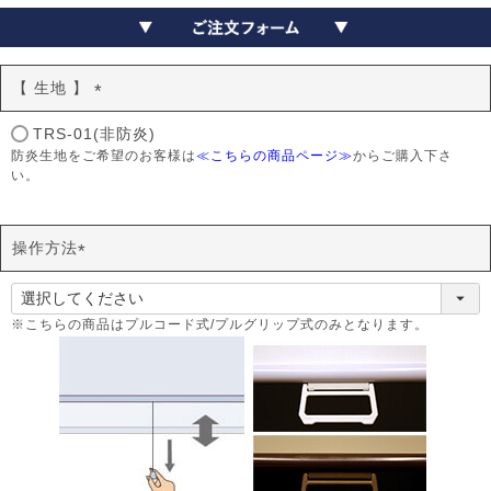
【 生地 】
(
TRS-01(非防炎)
必
防炎生地をご希望のお客様は
≪こちらの商品ページ≫
からご購入下さ
須
い。
)
操作方法
(
必
須
※こちらの商品はプルコード式/プルグリップ式のみとなります。
)