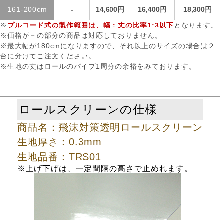
161-200cm
-
14,600円
16,400円
18,300円
※
プルコード式の製作範囲は、幅：丈の比率1:3以下
となります。
※価格が－の部分の商品は対応しておりません。
※最大幅が180cmになりますので、それ以上のサイズの場合は２
台に分けてご注文ください。
※生地の丈はロールのパイプ1周分の余裕をみております。
ロールスクリーンの仕様
商品名：飛沫対策透明ロールスクリーン
生地厚さ：0.3mm
生地品番：TRS01
※上げ下げは、一定間隔の高さで止めれます。