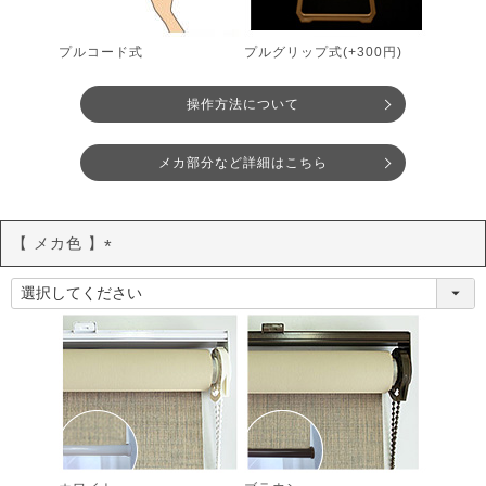
プルコード式
プルグリップ式(+300円)
操作方法について
メカ部分など詳細はこちら
【 メカ色 】
(
必
須
)