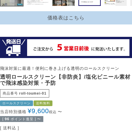
価格表はこちら
飛沫対策に最適！便利に巻き上げる透明のロールスクリーン
透明ロールスクリーン【非防炎】/塩化ビニール素材
で飛沫感染対策・予防
商品番号
roll-toumei-01
ロールスクリーン
送料無料
¥
9,600
当店特別価格
〜
税込
[
96
ポイント進呈 ]
〜
送料込