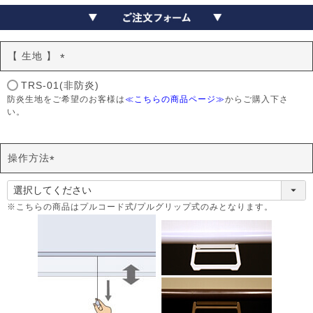
【 生地 】
(
TRS-01(非防炎)
必
防炎生地をご希望のお客様は
≪こちらの商品ページ≫
からご購入下さ
須
い。
)
操作方法
(
必
須
※こちらの商品はプルコード式/プルグリップ式のみとなります。
)