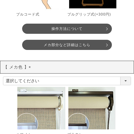
プルコード式
プルグリップ式(+300円)
操作方法について
メカ部分など詳細はこちら
【 メカ色 】
(
必
須
)