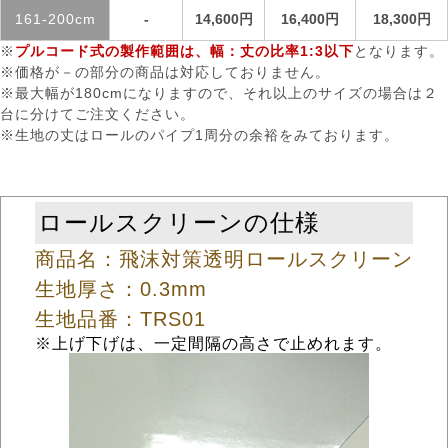
161-200cm
-
14,600円
16,400円
18,300円
※
プルコード式の製作範囲は、幅：丈の比率1:3以下
となります。
※価格が－の部分の商品は対応しておりません。
※最大幅が180cmになりますので、それ以上のサイズの場合は２
台に分けてご注文ください。
※生地の丈はロールのパイプ1周分の余裕をみております。
ロールスクリーンの仕様
商品名：飛沫対策透明ロールスクリーン
生地厚さ：0.3mm
生地品番：TRS01
※上げ下げは、一定間隔の高さで止めれます。