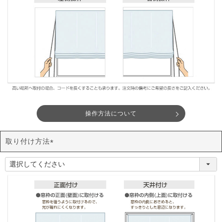
操作方法について
取り付け方法
(
必
須
)