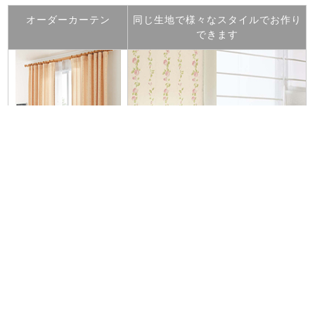
オーダーカーテン
同じ生地で様々なスタイルでお作り
できます
ヒダを寄せてドレープを
ダブルシェード
シャープシェード
作る
１台のメカで前後
等間隔に入れたバ
ベーシックなスタイル。
２枚の厚地とレー
ーでたたみ上がる
スをそれぞれ操作
際に綺麗なライン
できます。
がでます。
◎この生地でカーテンを
◎この生地でお見積りいたします。
作る⇒
お問い合わせはこちら⇒