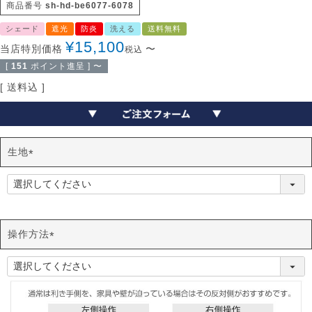
商品番号
sh-hd-be6077-6078
シェード
遮光
防炎
洗える
送料無料
¥
15,100
当店特別価格
〜
税込
[
151
ポイント進呈 ]
〜
送料込
生地
(
必
須
)
操作方法
(
必
須
)