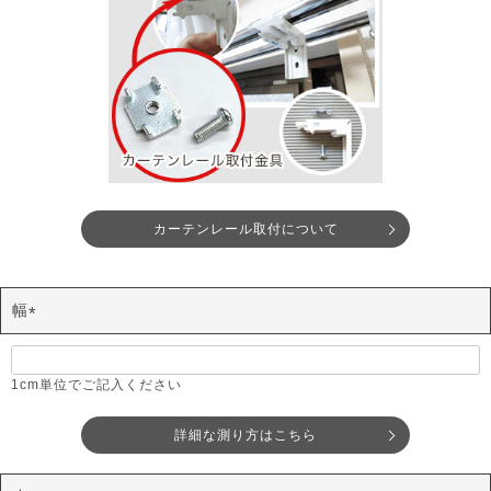
カーテンレール取付について
幅
(
必
須
1cm単位でご記入ください
)
詳細な測り方はこちら