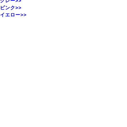
グレー>>
ピンク>>
イエロー>>
※他サイトにも掲載しており、商品をご用意できない場合
が
ございますことを予めご了承ください。
レビューを書く
最近チェックした商品