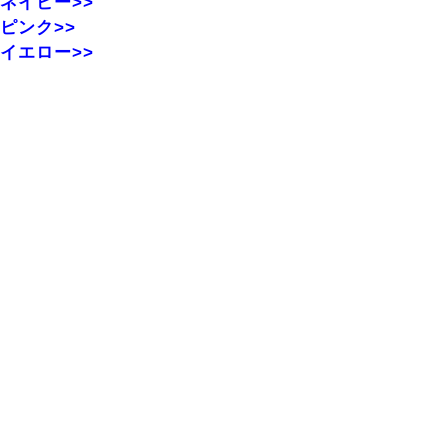
ネイビー>>
ピンク>>
イエロー>>
※他サイトにも掲載しており、商品をご用意できない場合
が
ございますことを予めご了承ください。
レビューを書く
最近チェックした商品